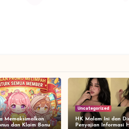
Uncategorized
ia Memaksimalkan
HK Malam Ini dan Di
onus dan Klaim Bonus
Penyajian Informasi H