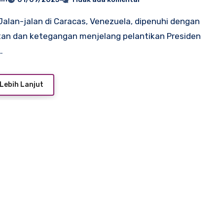
an dan ketegangan menjelang pelantikan Presiden
…
Lebih Lanjut