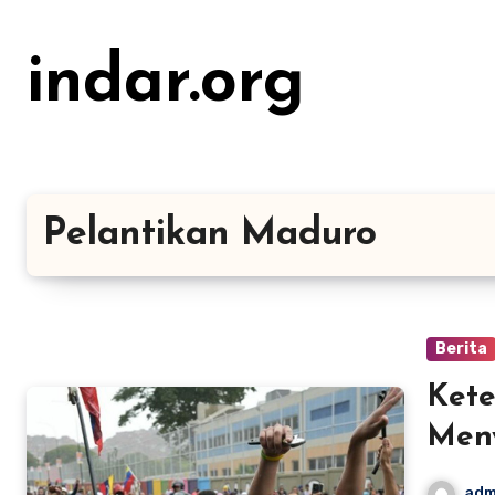
Lewati
ke
indar.org
konten
Pelantikan Maduro
Berita
Kete
Meny
Car
adm