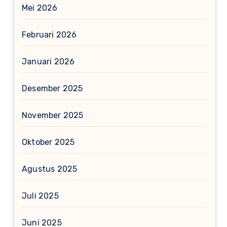
Mei 2026
Februari 2026
Januari 2026
Desember 2025
November 2025
Oktober 2025
Agustus 2025
Juli 2025
Juni 2025