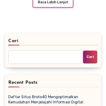
Baca Lebih Lanjut
Cari
Cari
Recent Posts
Daftar Situs Broto4D Mengoptimalkan
Kemudahan Menjelajahi Informasi Digital