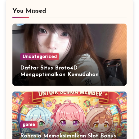
You Missed
Uncategorized
Daftar Situs Broto4D
Mengoptimalkan Kemudahan
Menjelajahi Informasi Digital
game
Rahasia Memaksimalkan Slot Bonus