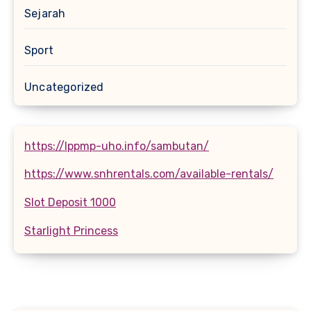
Sejarah
Sport
Uncategorized
https://lppmp-uho.info/sambutan/
https://www.snhrentals.com/available-rentals/
Slot Deposit 1000
Starlight Princess