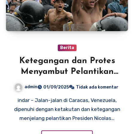
Berita
Ketegangan dan Protes
Menyambut Pelantikan
Maduro di Caracas
admin
01/09/2025
Tidak ada komentar
indar – Jalan-jalan di Caracas, Venezuela,
dipenuhi dengan ketakutan dan ketegangan
menjelang pelantikan Presiden Nicolas…