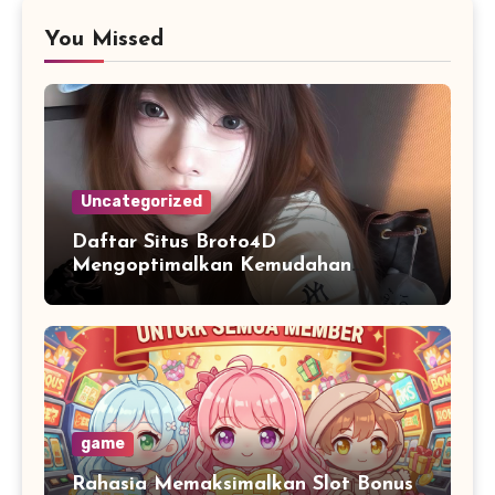
You Missed
Uncategorized
Daftar Situs Broto4D
Mengoptimalkan Kemudahan
Menjelajahi Informasi Digital
game
Rahasia Memaksimalkan Slot Bonus