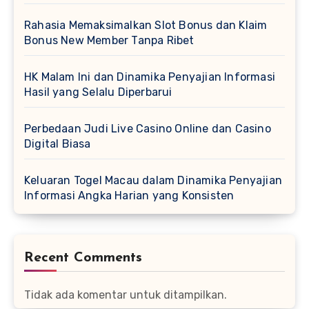
Rahasia Memaksimalkan Slot Bonus dan Klaim
Bonus New Member Tanpa Ribet
HK Malam Ini dan Dinamika Penyajian Informasi
Hasil yang Selalu Diperbarui
Perbedaan Judi Live Casino Online dan Casino
Digital Biasa
Keluaran Togel Macau dalam Dinamika Penyajian
Informasi Angka Harian yang Konsisten
Recent Comments
Tidak ada komentar untuk ditampilkan.