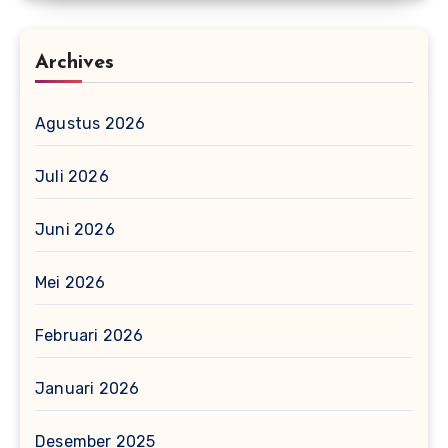
Archives
Agustus 2026
Juli 2026
Juni 2026
Mei 2026
Februari 2026
Januari 2026
Desember 2025