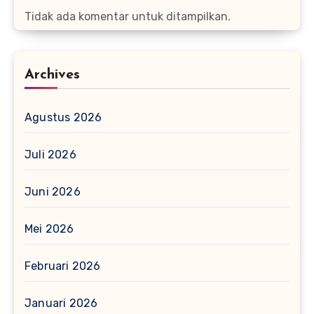
Tidak ada komentar untuk ditampilkan.
Archives
Agustus 2026
Juli 2026
Juni 2026
Mei 2026
Februari 2026
Januari 2026