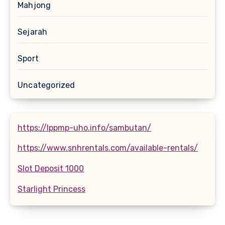
Mahjong
Sejarah
Sport
Uncategorized
https://lppmp-uho.info/sambutan/
https://www.snhrentals.com/available-rentals/
Slot Deposit 1000
Starlight Princess