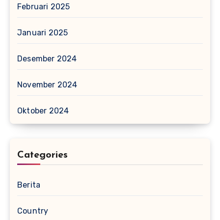
Februari 2025
Januari 2025
Desember 2024
November 2024
Oktober 2024
Categories
Berita
Country