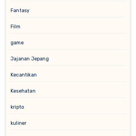
Fantasy
Film
game
Jajanan Jepang
Kecantikan
Kesehatan
kripto
kuliner