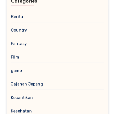
Categories
Berita
Country
Fantasy
Film
game
Jajanan Jepang
Kecantikan
Kesehatan