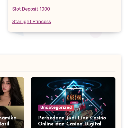
Slot Deposit 1000
Starlight Princess
Uncategorized
namika
Perbedaan Judi Live Casino
asil
Online dan Casino Digital