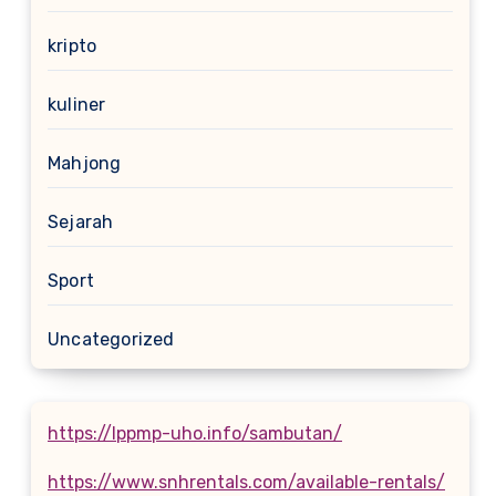
kripto
kuliner
Mahjong
Sejarah
Sport
Uncategorized
https://lppmp-uho.info/sambutan/
https://www.snhrentals.com/available-rentals/