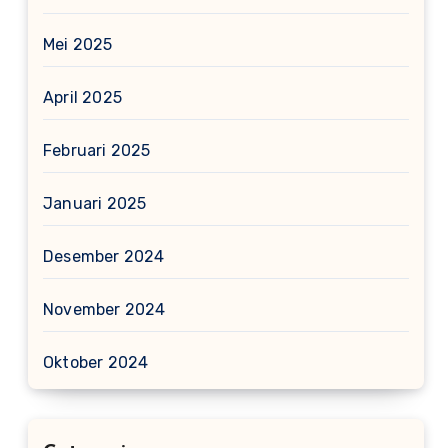
Mei 2025
April 2025
Februari 2025
Januari 2025
Desember 2024
November 2024
Oktober 2024