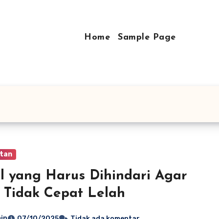
Home
Sample Page
tan
l yang Harus Dihindari Agar
 Tidak Cepat Lelah
in
07/10/2025
Tidak ada komentar