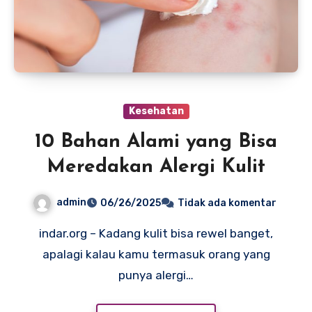
Kesehatan
10 Bahan Alami yang Bisa
Meredakan Alergi Kulit
admin
06/26/2025
Tidak ada komentar
indar.org – Kadang kulit bisa rewel banget,
apalagi kalau kamu termasuk orang yang
punya alergi…