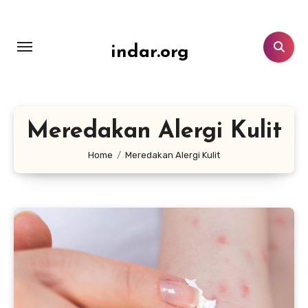
Lewati
ke
konten
indar.org
Meredakan Alergi Kulit
Home
Meredakan Alergi Kulit