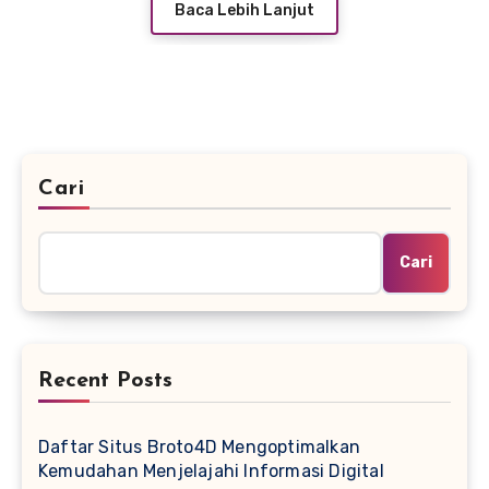
Baca Lebih Lanjut
Cari
Cari
Recent Posts
Daftar Situs Broto4D Mengoptimalkan
Kemudahan Menjelajahi Informasi Digital