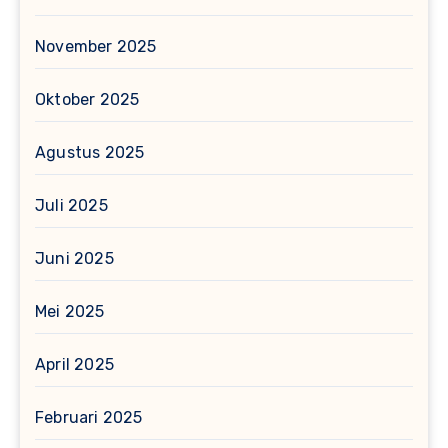
November 2025
Oktober 2025
Agustus 2025
Juli 2025
Juni 2025
Mei 2025
April 2025
Februari 2025