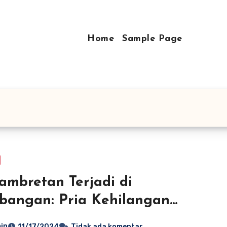
Home
Sample Page
ambretan Terjadi di
angan: Pria Kehilangan
san Dolar Saat Berangkat
in
11/17/2024
Tidak ada komentar