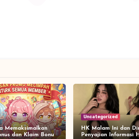
Uncategorized
ia Memaksimalkan
HK Malam Ini dan Di
onus dan Klaim Bonus
Penyajian Informasi H