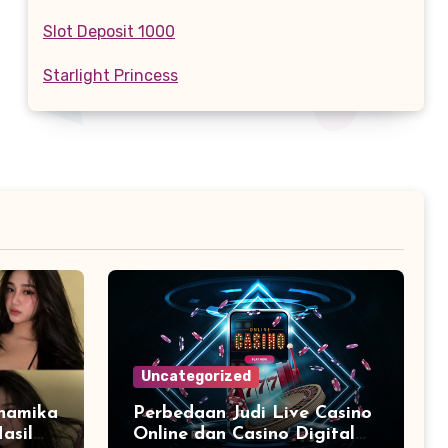
Slot Deposit 1000
Starlight Princess
Uncategorized
namika
Perbedaan Judi Live Casino
asil
Online dan Casino Digital