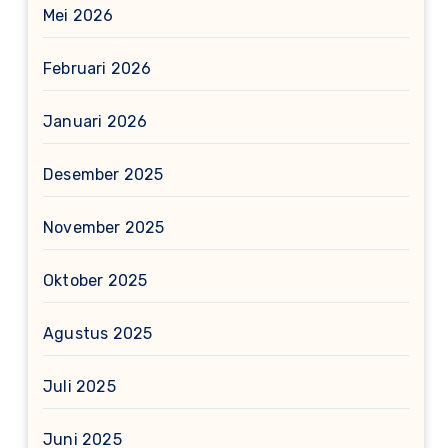
Mei 2026
Februari 2026
Januari 2026
Desember 2025
November 2025
Oktober 2025
Agustus 2025
Juli 2025
Juni 2025