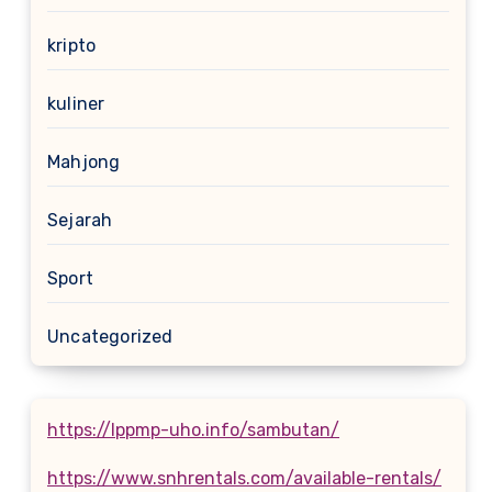
kripto
kuliner
Mahjong
Sejarah
Sport
Uncategorized
https://lppmp-uho.info/sambutan/
https://www.snhrentals.com/available-rentals/