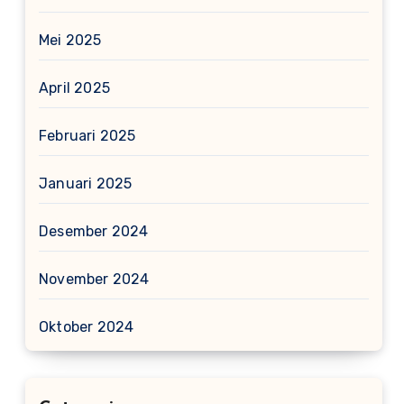
Mei 2025
April 2025
Februari 2025
Januari 2025
Desember 2024
November 2024
Oktober 2024