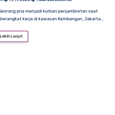
a
berangkat kerja di kawasan Kembangan, Jakarta…
Lebih Lanjut